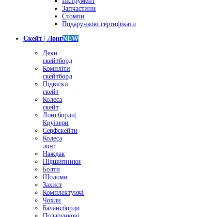
Інструмент
Запчастини
Стомпи
Подарункові сертифікати
Скейт | Лонг
NEW
Деки
скейтборд
Компліти
скейтборд
Підвіски
скейт
Колеса
скейт
Лонгборди|
Круізери
Серфскейти
Колеса
лонг
Наждак
Підшипники
Болти
Шоломи
Захист
Комплектуючі
Чохли
Балансборди
Подарункові