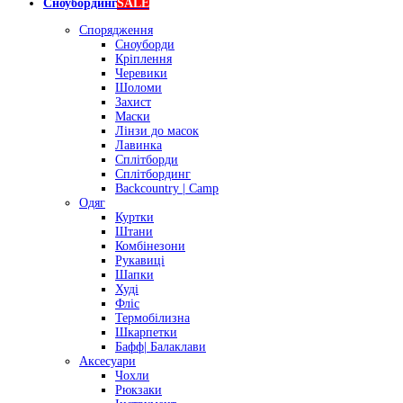
Сноубординг
SALE
Спорядження
Сноуборди
Кріплення
Черевики
Шоломи
Захист
Маски
Лінзи до масок
Лавинка
Сплітборди
Сплітбординг
Backcountry | Camp
Одяг
Куртки
Штани
Комбінезони
Рукавиці
Шапки
Худі
Фліс
Термобілизна
Шкарпетки
Бафф| Балаклави
Аксесуари
Чохли
Рюкзаки