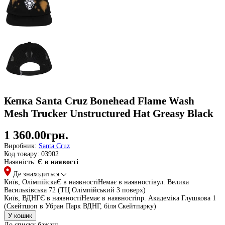
Кепкa Santa Cruz Bonehead Flame Wash
Mesh Trucker Unstructured Hat Greasy Black
1 360.00грн.
Виробник:
Santa Cruz
Код товару:
03902
Наявність:
Є в наявості
Де знаходиться
Київ, Олімпійска
Є в наявності
Немає в наявності
вул. Велика
Васильківська 72 (ТЦ Олімпійський 3 поверх)
Київ, ВДНГ
Є в наявності
Немає в наявності
пр. Академіка Глушкова 1
(Скейтшоп в Убран Парк ВДНГ, біля Скейтпарку)
До списку бажань