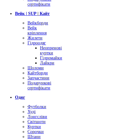
сертифікати
Вейк | SUP | Кайт
Вейкборди
Вейк
кріплення
Жилети
Гідроодяг
Неопренові
куртки
Гідромайки
Лайкри
Шоломи
Кайтборди
Запчастини
Подарункові
сертифікати
Одяг
Футболки
Худі
Лонгсліви
Світшоти
Куртки
Сорочки
Штани