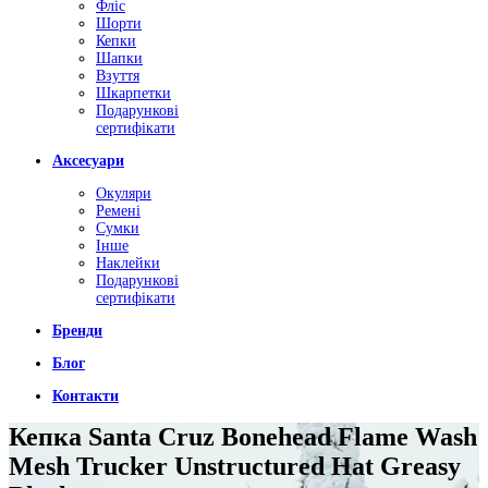
Фліс
Шорти
Кепки
Шапки
Взуття
Шкарпетки
Подарункові
сертифікати
Аксесуари
Окуляри
Ремені
Сумки
Інше
Наклейки
Подарункові
сертифікати
Бренди
Блог
Контакти
Кепкa Santa Cruz Bonehead Flame Wash
Mesh Trucker Unstructured Hat Greasy