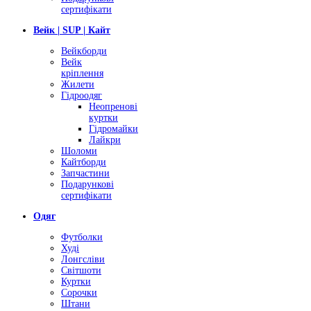
сертифікати
Вейк | SUP | Кайт
Вейкборди
Вейк
кріплення
Жилети
Гідроодяг
Неопренові
куртки
Гідромайки
Лайкри
Шоломи
Кайтборди
Запчастини
Подарункові
сертифікати
Одяг
Футболки
Худі
Лонгсліви
Світшоти
Куртки
Сорочки
Штани