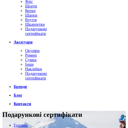
Фліс
Шорти
Кепки
Шапки
Взуття
Шкарпетки
Подарункові
сертифікати
Аксесуари
Окуляри
Ремені
Сумки
Інше
Наклейки
Подарункові
сертифікати
Бренди
Блог
Контакти
Подарункові сертифікати
Головна