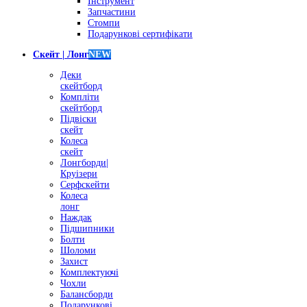
Інструмент
Запчастини
Стомпи
Подарункові сертифікати
Скейт | Лонг
NEW
Деки
скейтборд
Компліти
скейтборд
Підвіски
скейт
Колеса
скейт
Лонгборди|
Круізери
Серфскейти
Колеса
лонг
Наждак
Підшипники
Болти
Шоломи
Захист
Комплектуючі
Чохли
Балансборди
Подарункові