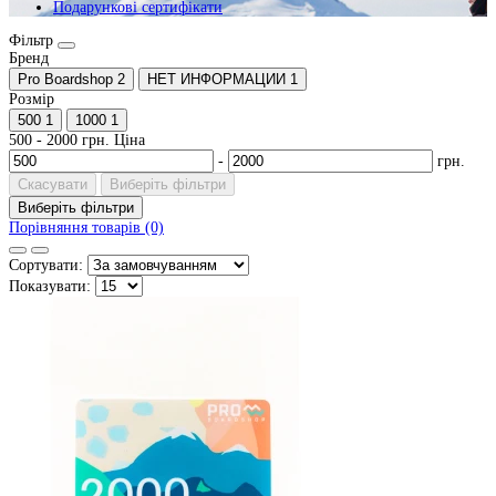
Подарункові сертифікати
Фільтр
Бренд
Pro Boardshop
2
НЕТ ИНФОРМАЦИИ
1
Розмір
500
1
1000
1
500
-
2000
грн.
Ціна
-
грн.
Скасувати
Виберіть фільтри
Виберіть фільтри
Порівняння товарів (0)
Сортувати:
Показувати: