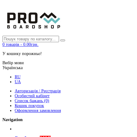
0
товарів
-
0.00грн.
У кошику порожньо!
Вибір мови
Українська
RU
UA
Авторизація / Реєстрація
Особистий кабінет
Список бажань (0)
Кошик покупок
Оформлення замовлення
Navigation