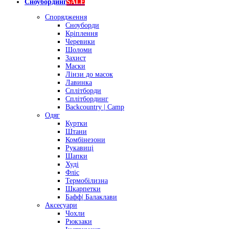
Сноубординг
SALE
Спорядження
Сноуборди
Кріплення
Черевики
Шоломи
Захист
Маски
Лінзи до масок
Лавинка
Сплітборди
Сплітбординг
Backcountry | Camp
Одяг
Куртки
Штани
Комбінезони
Рукавиці
Шапки
Худі
Фліс
Термобілизна
Шкарпетки
Бафф| Балаклави
Аксесуари
Чохли
Рюкзаки