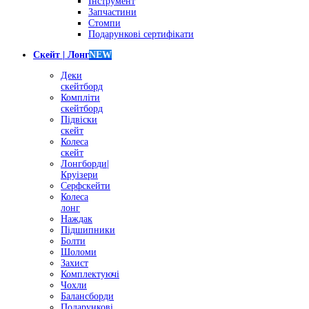
Інструмент
Запчастини
Стомпи
Подарункові сертифікати
Скейт | Лонг
NEW
Деки
скейтборд
Компліти
скейтборд
Підвіски
скейт
Колеса
скейт
Лонгборди|
Круізери
Серфскейти
Колеса
лонг
Наждак
Підшипники
Болти
Шоломи
Захист
Комплектуючі
Чохли
Балансборди
Подарункові