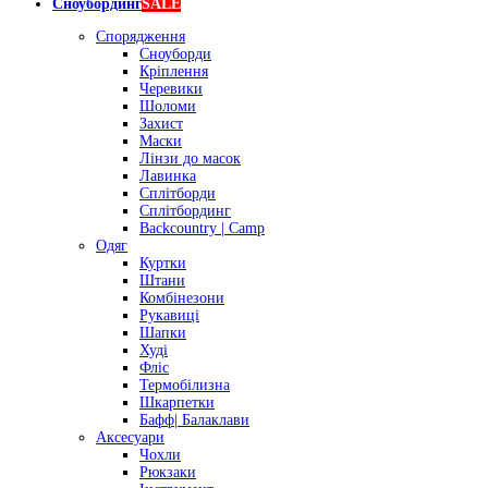
Сноубординг
SALE
Спорядження
Сноуборди
Кріплення
Черевики
Шоломи
Захист
Маски
Лінзи до масок
Лавинка
Сплітборди
Сплітбординг
Backcountry | Camp
Одяг
Куртки
Штани
Комбінезони
Рукавиці
Шапки
Худі
Фліс
Термобілизна
Шкарпетки
Бафф| Балаклави
Аксесуари
Чохли
Рюкзаки