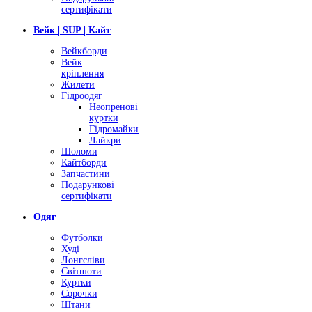
сертифікати
Вейк | SUP | Кайт
Вейкборди
Вейк
кріплення
Жилети
Гідроодяг
Неопренові
куртки
Гідромайки
Лайкри
Шоломи
Кайтборди
Запчастини
Подарункові
сертифікати
Одяг
Футболки
Худі
Лонгсліви
Світшоти
Куртки
Сорочки
Штани