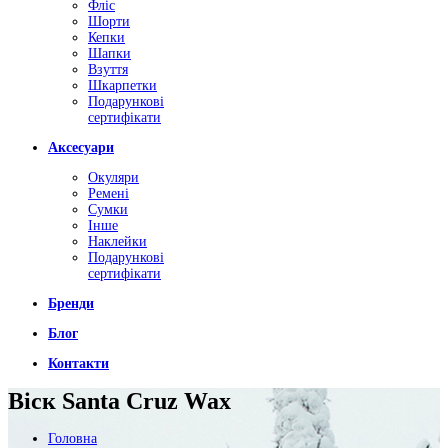
Фліс
Шорти
Кепки
Шапки
Взуття
Шкарпетки
Подарункові
сертифікати
Аксесуари
Окуляри
Ремені
Сумки
Інше
Наклейки
Подарункові
сертифікати
Бренди
Блог
Контакти
Віск Santa Cruz Wax
Головна