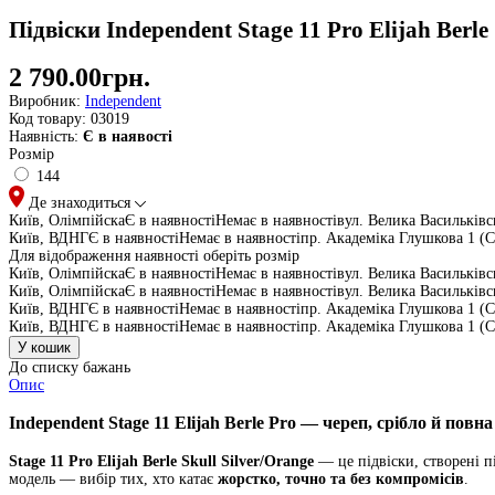
Підвіски Independent Stage 11 Pro Elijah Berle
2 790.00грн.
Виробник:
Independent
Код товару:
03019
Наявність:
Є в наявості
Розмір
144
Де знаходиться
Київ, Олімпійска
Є в наявності
Немає в наявності
вул. Велика Васильківс
Київ, ВДНГ
Є в наявності
Немає в наявності
пр. Академіка Глушкова 1 (
Для відображення наявності оберіть розмір
Київ, Олімпійска
Є в наявності
Немає в наявності
вул. Велика Васильківс
Київ, Олімпійска
Є в наявності
Немає в наявності
вул. Велика Васильківс
Київ, ВДНГ
Є в наявності
Немає в наявності
пр. Академіка Глушкова 1 (
Київ, ВДНГ
Є в наявності
Немає в наявності
пр. Академіка Глушкова 1 (
До списку бажань
Опис
Independent Stage 11 Elijah Berle Pro — череп, срібло й повн
Stage 11 Pro Elijah Berle Skull Silver/Orange
— це підвіски, створені п
модель — вибір тих, хто катає
жорстко, точно та без компромісів
.