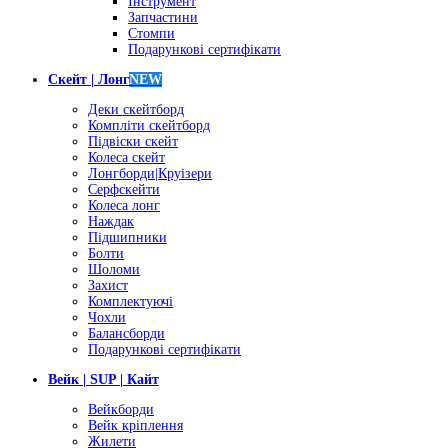
Інструмент
Запчастини
Стомпи
Подарункові сертифікати
Скейт | Лонг
NEW
Деки скейтборд
Компліти скейтборд
Підвіски скейт
Колеса скейт
Лонгборди|Круізери
Серфскейти
Колеса лонг
Наждак
Підшипники
Болти
Шоломи
Захист
Комплектуючі
Чохли
Балансборди
Подарункові сертифікати
Вейк | SUP | Кайт
Вейкборди
Вейк кріплення
Жилети