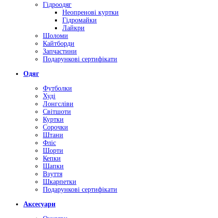
Гідроодяг
Неопренові куртки
Гідромайки
Лайкри
Шоломи
Кайтборди
Запчастини
Подарункові сертифікати
Одяг
Футболки
Худі
Лонгсліви
Світшоти
Куртки
Сорочки
Штани
Фліс
Шорти
Кепки
Шапки
Взуття
Шкарпетки
Подарункові сертифікати
Аксесуари