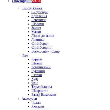
Сноубординг
SALE
Спорядження
Сноуборди
Кріплення
Черевики
Шоломи
Захист
Маски
Лінзи до масок
Лавинка
Сплітборди
Сплітбординг
Backcountry | Camp
Одяг
Куртки
Штани
Комбінезони
Рукавиці
Шапки
Худі
Фліс
Термобілизна
Шкарпетки
Бафф| Балаклави
Аксесуари
Чохли
Рюкзаки