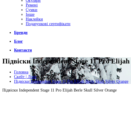
Окуляри
Ремені
Сумки
Інше
Наклейки
Подарункові сертифікати
Бренди
Блог
Контакти
Підвіски Independent Stage 11 Pro Elijah 
Головна
Скейт | Лонг
Підвіски Independent Stage 11 Pro Elijah Berle Skull Silver Orange
Підвіски Independent Stage 11 Pro Elijah Berle Skull Silver Orange