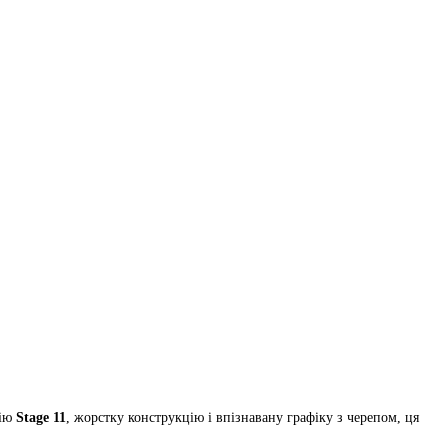
рію
Stage 11
, жорстку конструкцію і впізнавану графіку з черепом, ця