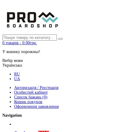
0
товарів
-
0.00грн.
У кошику порожньо!
Вибір мови
Українська
RU
UA
Авторизація / Реєстрація
Особистий кабінет
Список бажань (0)
Кошик покупок
Оформлення замовлення
Navigation