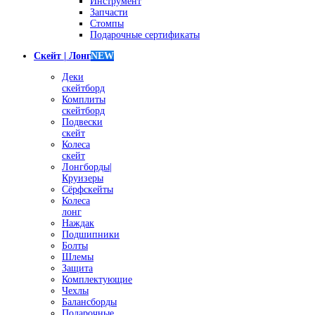
Инструмент
Запчасти
Стомпы
Подарочные сертификаты
Скейт | Лонг
NEW
Деки
скейтборд
Комплиты
скейтборд
Подвески
скейт
Колеса
скейт
Лонгборды|
Круизеры
Сёрфскейты
Колеса
лонг
Наждак
Подшипники
Болты
Шлемы
Защита
Комплектующие
Чехлы
Балансборды
Подарочные