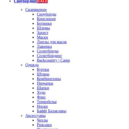
Сноубординг
SALE
Снаряжение
Сноуборды
Крепления
Ботинки
Шлемы
Захист
Маски
Линзы для масок
Лавинка
Сплитборды
Сплитбординг
Backcountry | Camp
Одежда
Куртки
Штаны
Комбинезоны
Перчатки
Шапки
Худи
Флис
Термобелье
Носки
Бафф| Балаклавы
Аксессуары
Чехлы
Рюкзаки