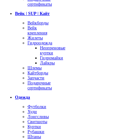
сертификаты
Вейк | SUP | Кайт
Вейкборды
Вейк
крепления
Жилеты
Гидроодежда
Неопреновые
куртки
Гидромайки
Лайкры
Шлемы
Кайтборды
Запчасти
Подарочные
сертификаты
Одежда
Футболки
Худи
Лонгсливы
Свитшоты
Куртки
Рубашки
Штаны