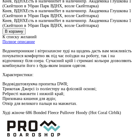
Киев, ВДНХ
Есть в наличии
Нет в наличии
пр. Академика Глушкова 1
(Скейтшоп в Убран Парк ВДНХ, возле Скейтпарка)
Киев, ВДНХ
Есть в наличии
Нет в наличии
пр. Академика Глушкова 1
(Скейтшоп в Убран Парк ВДНХ, возле Скейтпарка)
Киев, ВДНХ
Есть в наличии
Нет в наличии
пр. Академика Глушкова 1
(Скейтшоп в Убран Парк ВДНХ, возле Скейтпарка)
К списку желаний
Полное описание
Водонепроникне і вітрозахисне худі на щодень дасть вам можливість
почуватися комфортно як під час поїздки на роботу, так і на
відпочинку біля озера. Сучасний крій і стримані кольори дозволяють
комбінувати його з будь-яким іншим одягом.
Характеристики:
Водовідштовхуюча пропитка DWR;
Трикотаж Джерсі із поліестеру на флісовій основі;
Ребристі манжети і нижній край;
Прихована кишеня для аудіо;
Отвір для великого пальця на манжетах.
Худі жіноче 686 Bonded Fleece Pullover Hoody (Hot Coral Clrblk)