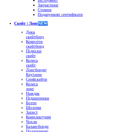
Інструмент
Запчастини
Стомпи
Подарункові сертифікати
Скейт | Лонг
NEW
Деки
скейтборд
Компліти
скейтборд
Підвіски
скейт
Колеса
скейт
Лонгборди|
Круізери
Серфскейти
Колеса
лонг
Наждак
Підшипники
Болти
Шоломи
Захист
Комплектуючі
Чохли
Балансборди
Подарункові