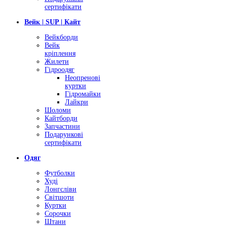
сертифікати
Вейк | SUP | Кайт
Вейкборди
Вейк
кріплення
Жилети
Гідроодяг
Неопренові
куртки
Гідромайки
Лайкри
Шоломи
Кайтборди
Запчастини
Подарункові
сертифікати
Одяг
Футболки
Худі
Лонгсліви
Світшоти
Куртки
Сорочки
Штани