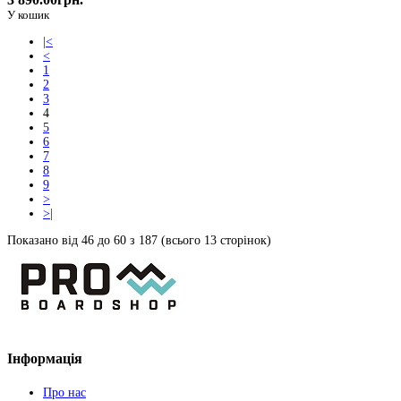
У кошик
|<
<
1
2
3
4
5
6
7
8
9
>
>|
Показано від 46 до 60 з 187 (всього 13 сторінок)
Інформація
Про нас