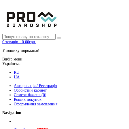
0
товарів
-
0.00грн.
У кошику порожньо!
Вибір мови
Українська
RU
UA
Авторизація / Реєстрація
Особистий кабінет
Список бажань (0)
Кошик покупок
Оформлення замовлення
Navigation