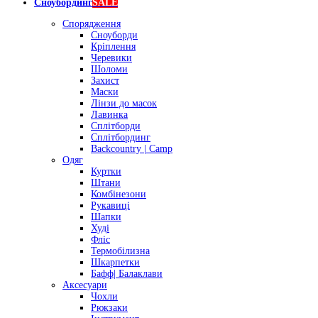
Сноубординг
SALE
Спорядження
Сноуборди
Кріплення
Черевики
Шоломи
Захист
Маски
Лінзи до масок
Лавинка
Сплітборди
Сплітбординг
Backcountry | Camp
Одяг
Куртки
Штани
Комбінезони
Рукавиці
Шапки
Худі
Фліс
Термобілизна
Шкарпетки
Бафф| Балаклави
Аксесуари
Чохли
Рюкзаки