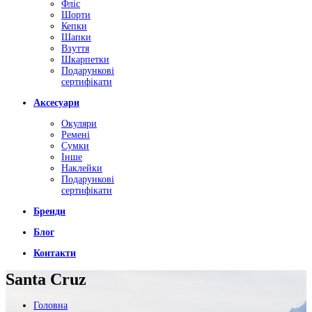
Фліс
Шорти
Кепки
Шапки
Взуття
Шкарпетки
Подарункові
сертифікати
Аксесуари
Окуляри
Ремені
Сумки
Інше
Наклейки
Подарункові
сертифікати
Бренди
Блог
Контакти
Santa Cruz
Головна